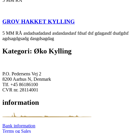
5 MM RÅ
GROV HAKKET KYLLING
5 MM RÅ asdadsadadasd asdasdasdasf fdsaf dsf gdagasdf dsafgdsf
agdsagdgsadg dasgdsagdag
Kategori: Øko Kylling
P.O. Pedersens Vej 2
8200 Aarhus N, Denmark
Tlf. +45 86186100
CVR nr. 28114001
information
Bank information
Terms og Sales