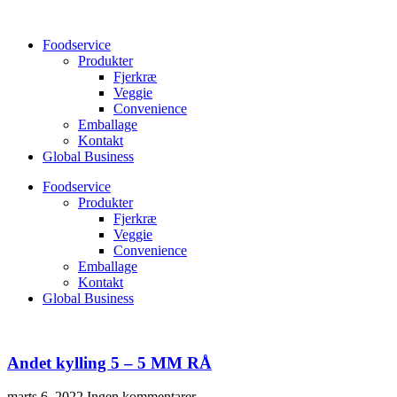
Videre
til
Foodservice
indhold
Produkter
Fjerkræ
Veggie
Convenience
Emballage
Kontakt
Global Business
Foodservice
Produkter
Fjerkræ
Veggie
Convenience
Emballage
Kontakt
Global Business
Andet kylling 5 – 5 MM RÅ
marts 6, 2022
Ingen kommentarer