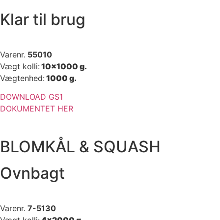
Klar til brug
Varenr.
55010
Vægt kolli:
10×1000 g.
Vægtenhed
:
1000 g.
DOWNLOAD GS1
DOKUMENTET HER
BLOMKÅL & SQUASH
Ovnbagt
Varenr.
7-5130
Vægt kolli:
4×2000 g.